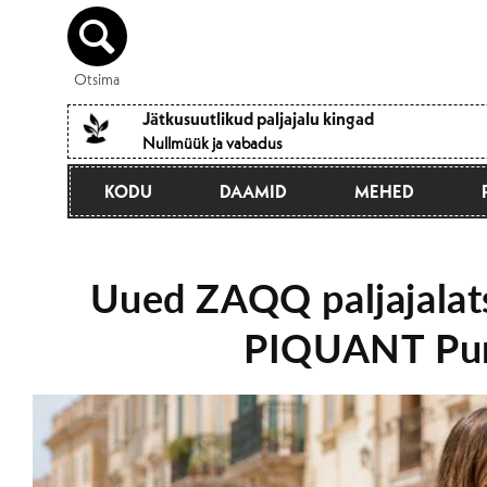
Otse
sisule
Otsima
Jätkusuutlikud paljajalu kingad
Nullmüük ja vabadus
KODU
DAAMID
MEHED
Uued ZAQQ paljajalats
PIQUANT Pu