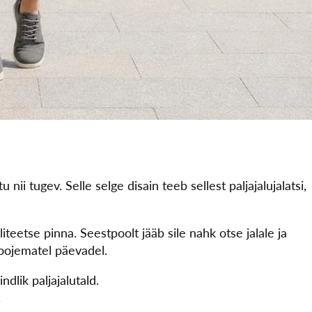
nii tugev. Selle selge disain teeb sellest paljajalujalatsi,
teetse pinna. Seestpoolt jääb sile nahk otse jalale ja
oojematel päevadel.
dlik paljajalutald.
.