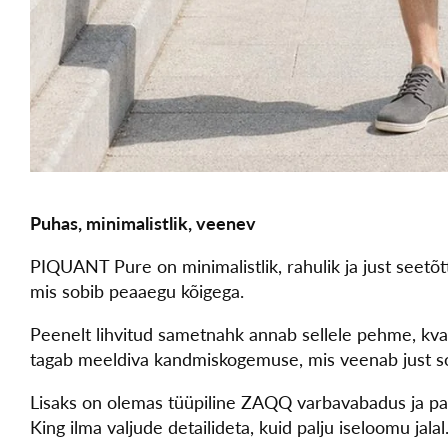
Puhas, minimalistlik, veenev
PIQUANT Pure on minimalistlik, rahulik ja just seetõttu 
mis sobib peaaegu kõigega.
Peenelt lihvitud sametnahk annab sellele pehme, kvali
tagab meeldiva kandmiskogemuse, mis veenab just s
Lisaks on olemas tüüpiline ZAQQ varbavabadus ja pain
King ilma valjude detailideta, kuid palju iseloomu jalal