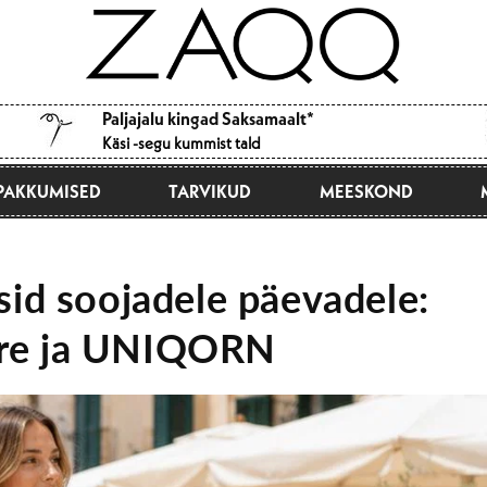
Paljajalu kingad Saksamaalt*
Käsi -segu kummist tald
PAKKUMISED
TARVIKUD
MEESKOND
id soojadele päevadele:
re ja UNIQORN