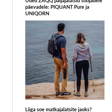
Uued ZAQQ paljajalatsid soojadele
päevadele: PIQUANT Pure ja
UNIQORN
Liiga soe matkajalatsite jaoks?