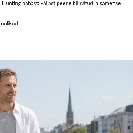
nting nahast: väljast peenelt lihvitud ja sametise
omulikud.