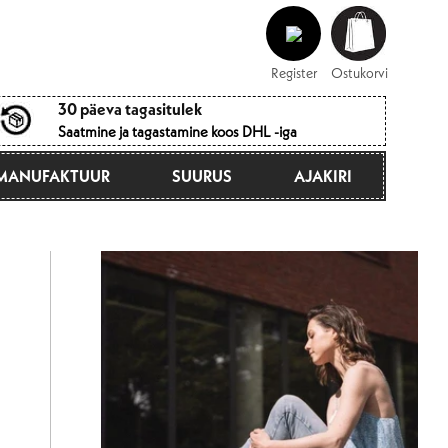
Sisse
Ostukorvi
logima
Register
Ostukorvi
30 päeva tagasitulek
Saatmine ja tagastamine koos DHL -iga
MANUFAKTUUR
SUURUS
AJAKIRI