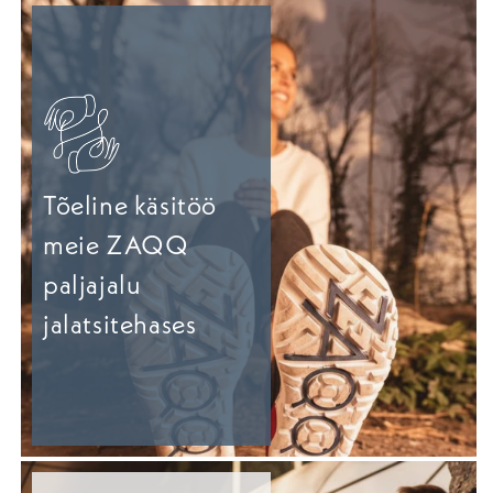
Tõeline käsitöö
meie ZAQQ
paljajalu
jalatsitehases