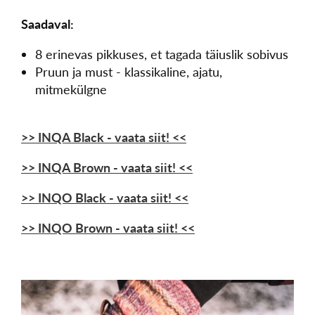
Saadaval:
8 erinevas pikkuses, et tagada täiuslik sobivus
Pruun ja must - klassikaline, ajatu,
mitmekülgne
>> INQA Black - vaata siit! <<
>> INQA Brown - vaata siit! <<
>> INQO Black - vaata siit! <<
>> INQO Brown - vaata siit! <<