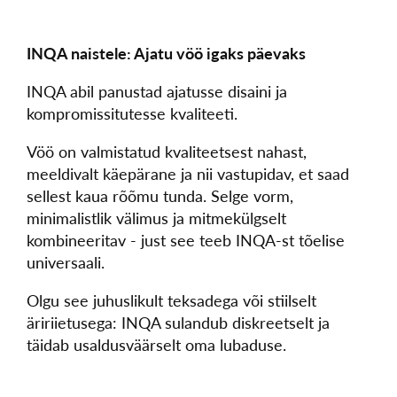
INQA naistele: Ajatu vöö igaks päevaks
INQA abil panustad ajatusse disaini ja
kompromissitutesse kvaliteeti.
Vöö on valmistatud kvaliteetsest nahast,
meeldivalt käepärane ja nii vastupidav, et saad
sellest kaua rõõmu tunda. Selge vorm,
minimalistlik välimus ja mitmekülgselt
kombineeritav - just see teeb INQA-st tõelise
universaali.
Olgu see juhuslikult teksadega või stiilselt
äririietusega: INQA sulandub diskreetselt ja
täidab usaldusväärselt oma lubaduse.