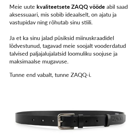
Meie uute
kvaliteetsete ZAQQ vööde
abil saad
aksessuaari, mis sobib ideaalselt, on ajatu ja
vastupidav ning rõhutab sinu stiili.
Ja et ka sinu jalad püsiksid miinuskraadidel
lõdvestunud, tagavad meie soojalt vooderdatud
talvised paljajalujalatsid loomuliku soojuse ja
maksimaalse mugavuse.
Tunne end vabalt, tunne ZAQQ-i.