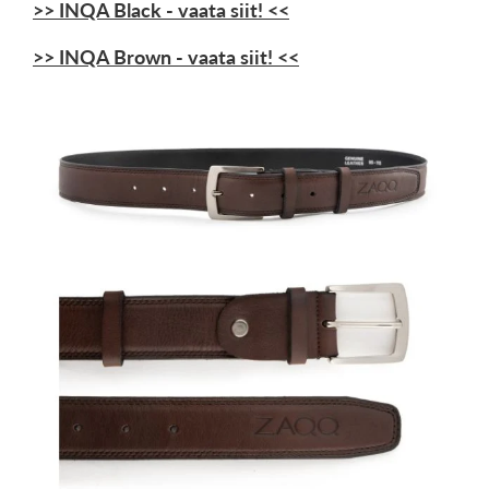
>> INQA Black - vaata siit! <<
>> INQA Brown - vaata siit! <<