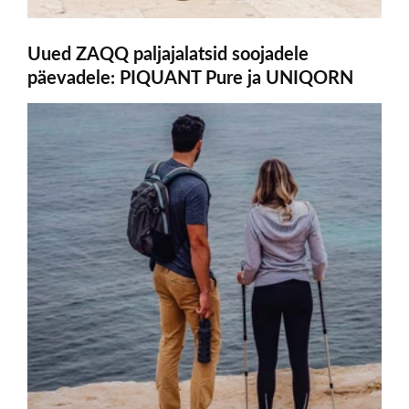
Uued ZAQQ paljajalatsid soojadele
päevadele: PIQUANT Pure ja UNIQORN