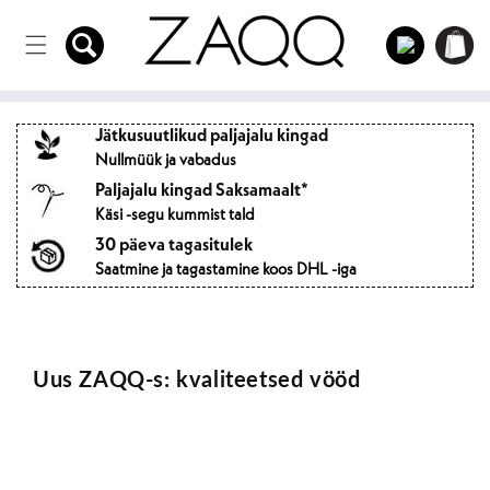
Otse
Sisse
sisule
Ostukorvi
logima
Jätkusuutlikud paljajalu kingad
Nullmüük ja vabadus
Paljajalu kingad Saksamaalt*
Käsi -segu kummist tald
30 päeva tagasitulek
Saatmine ja tagastamine koos DHL -iga
Uus ZAQQ-s: kvaliteetsed vööd