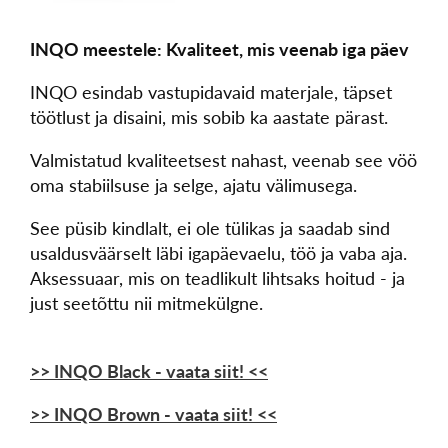
INQO meestele: Kvaliteet, mis veenab iga päev
INQO esindab vastupidavaid materjale, täpset
töötlust ja disaini, mis sobib ka aastate pärast.
Valmistatud kvaliteetsest nahast, veenab see vöö
oma stabiilsuse ja selge, ajatu välimusega.
See püsib kindlalt, ei ole tülikas ja saadab sind
usaldusväärselt läbi igapäevaelu, töö ja vaba aja.
Aksessuaar, mis on teadlikult lihtsaks hoitud - ja
just seetõttu nii mitmekülgne.
>> INQO Black - vaata siit! <<
>> INQO Brown - vaata siit! <<