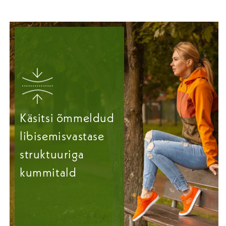
Käsitsi õmmeldud
libisemisvastase
struktuuriga
kummitald