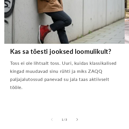
Kas sa tõesti jooksed loomulikult?
Toss ei ole lihtsalt toss. Uuri, kuidas klassikalised
kingad muudavad sinu rühti ja miks ZAQQ
paljajalutossud panevad su jala taas aktiivselt
tööle.
-
1
/
3
lt