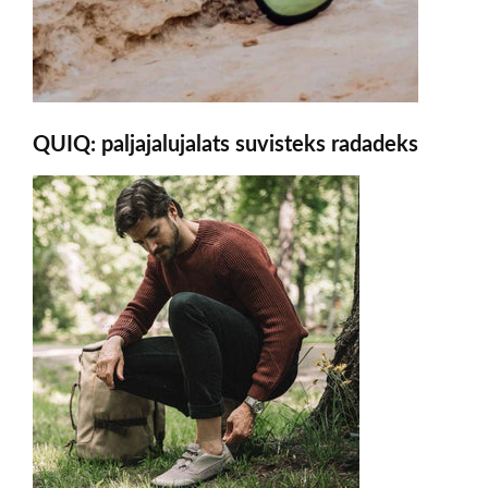
QUIQ: paljajalujalats suvisteks radadeks