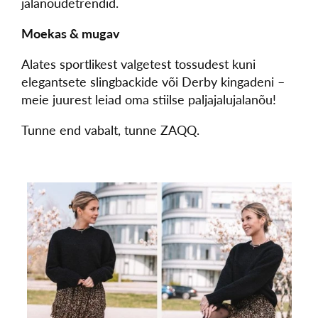
jalanõudetrendid.
Moekas & mugav
Alates sportlikest valgetest tossudest kuni
elegantsete slingbackide või Derby kingadeni –
meie juurest leiad oma stiilse paljajalujalanõu!
Tunne end vabalt, tunne ZAQQ.