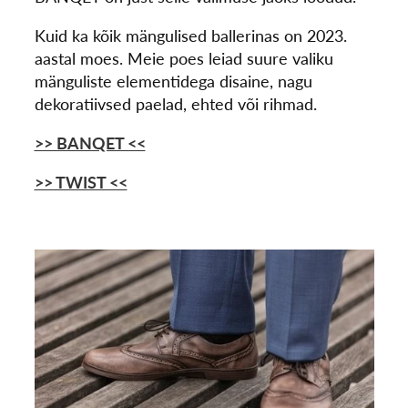
Kuid ka kõik mängulised ballerinas on 2023.
aastal moes. Meie poes leiad suure valiku
mänguliste elementidega disaine, nagu
dekoratiivsed paelad, ehted või rihmad.
>> BANQET <<
>> TWIST <<