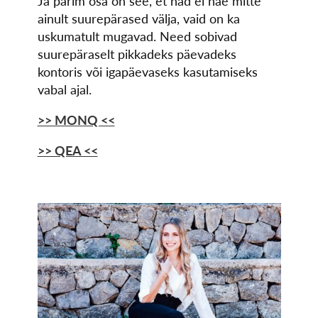
Ja parim osa on see, et nad ei näe mitte
ainult suurepärased välja, vaid on ka
uskumatult mugavad. Need sobivad
suurepäraselt pikkadeks päevadeks
kontoris või igapäevaseks kasutamiseks
vabal ajal.
>> MONQ <<
>> QEA <<