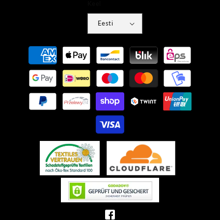
Keel
Eesti
Makseviisid