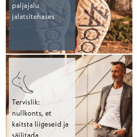
paljajalu
jalatsitehases
Tervislik:
nullkonts, et
kaitsta liigeseid ja
säilitada