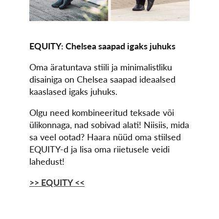
EQUITY: Chelsea saapad igaks juhuks
Oma äratuntava stiili ja minimalistliku
disainiga on Chelsea saapad ideaalsed
kaaslased igaks juhuks.
Olgu need kombineeritud teksade või
ülikonnaga, nad sobivad alati! Niisiis, mida
sa veel ootad? Haara nüüd oma stiilsed
EQUITY-d ja lisa oma riietusele veidi
lahedust!
>> EQUITY <<