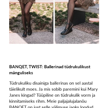
BANQET, TWIST: Ballerinad tüdrukulikust
mänguliseks
Tüdrukuliku disainiga ballerinas on sel aastal
täielikult moes. Ja mis sobib paremini kui Mary
Janes kingad? Tüüpiline on tüdrukulik vorm ja
kinnitamiseks rihm. Meie paljajalujalanõu
BANQET on just selle välimuse jaoks loodud.