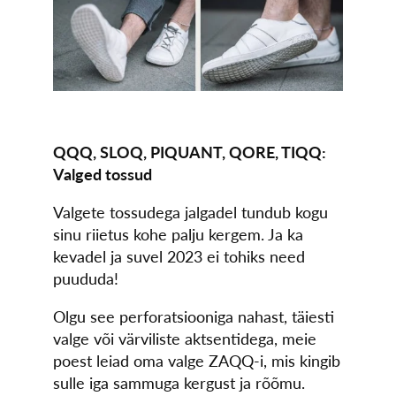
QQQ, SLOQ, PIQUANT, QORE, TIQQ:
Valged tossud
Valgete tossudega jalgadel tundub kogu
sinu riietus kohe palju kergem. Ja ka
kevadel ja suvel 2023 ei tohiks need
puududa!
Olgu see perforatsiooniga nahast, täiesti
valge või värviliste aktsentidega, meie
poest leiad oma valge ZAQQ-i, mis kingib
sulle iga sammuga kergust ja rõõmu.