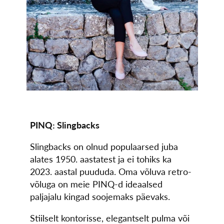
PINQ: Slingbacks
Slingbacks on olnud populaarsed juba
alates 1950. aastatest ja ei tohiks ka
2023. aastal puududa. Oma võluva retro-
võluga on meie PINQ-d ideaalsed
paljajalu kingad soojemaks päevaks.
Stiilselt kontorisse, elegantselt pulma või