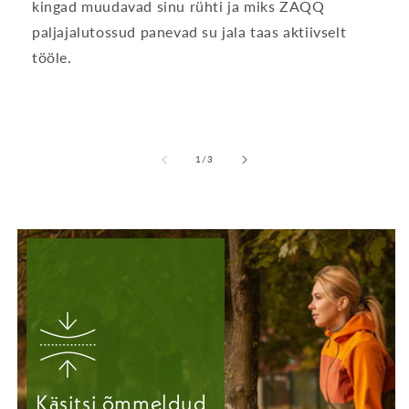
kingad muudavad sinu rühti ja miks ZAQQ
paljajalutossud panevad su jala taas aktiivselt
tööle.
-
1
/
3
lt
Käsitsi õmmeldud