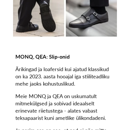
MONQ, QEA: Slip-onid
Ärikingad ja loafersid kui ajatud klassikud
on ka 2023. aasta hooajal iga stiiliteadliku
mehe jaoks kohustuslikud.
Meie MONQ ja QEA on uskumatult
mitmekülgsed ja sobivad ideaalselt
erinevate riietustega - alates vabast
teksapaarist kuni ametlike ülikondadeni.