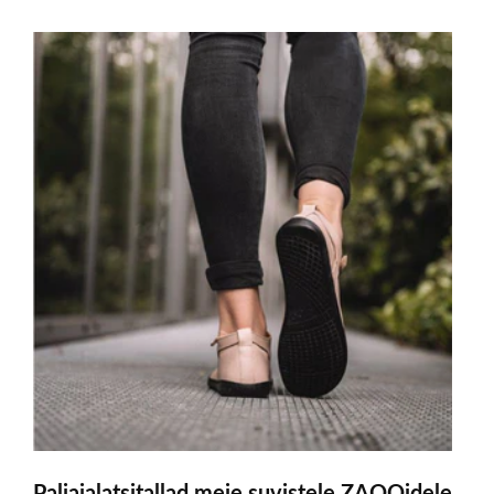
Paljajalatsitallad meie suvistele ZAQQidele