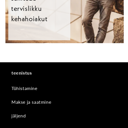
tervislikku
kehahoiakut
teenistus
Tühistamine
Makse ja saatmine
jäljend