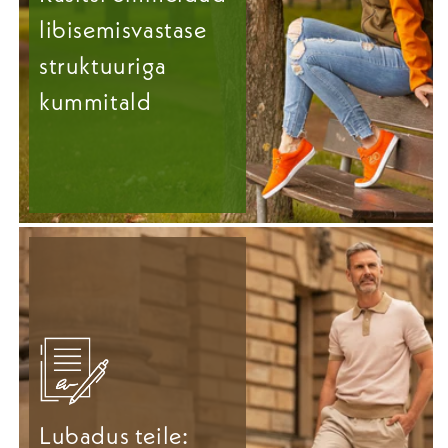
libisemisvastase
struktuuriga
kummitald
Lubadus teile: