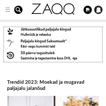
Otse
Sisse
sisule
Ostukorvi
logima
Jätkusuutlikud paljajalu kingad
Nullmüük ja vabadus
Paljajalu kingad Saksamaalt*
Käsi -segu kummist tald
30 päeva tagasitulek
Saatmine ja tagastamine koos DHL -iga
Trendid 2023: Moekad ja mugavad
paljajalu jalanõud