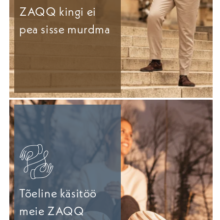
ZAQQ kingi ei
pea sisse murdma
Tõeline käsitöö
meie ZAQQ