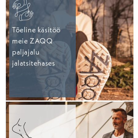
Tõeline käsitöö
meie ZAQQ
paljajalu
jalatsitehases