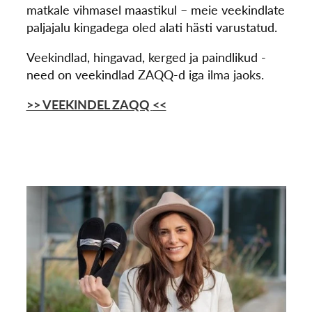
matkale vihmasel maastikul – meie veekindlate
paljajalu kingadega oled alati hästi varustatud.
Veekindlad, hingavad, kerged ja paindlikud -
need on veekindlad ZAQQ-d iga ilma jaoks.
>> VEEKINDEL ZAQQ
<<