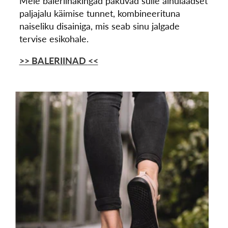
Meie baleriinakingad pakuvad sulle ainulaadset
paljajalu käimise tunnet, kombineerituna
naiseliku disainiga, mis seab sinu jalgade
tervise esikohale.
>> BALERIINAD
<<