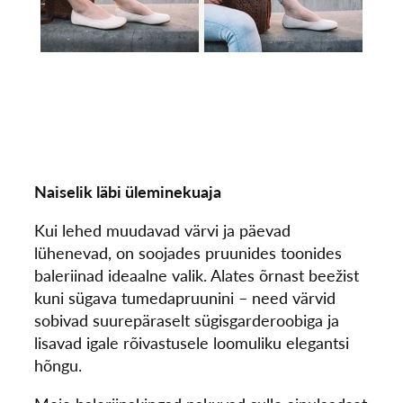
Naiselik läbi üleminekuaja
Kui lehed muudavad värvi ja päevad
lühenevad, on soojades pruunides toonides
baleriinad ideaalne valik. Alates õrnast beežist
kuni sügava tumedapruunini – need värvid
sobivad suurepäraselt sügisgarderoobiga ja
lisavad igale rõivastusele loomuliku elegantsi
hõngu.