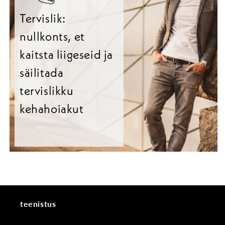
Tervislik:
nullkonts, et
kaitsta liigeseid ja
säilitada
tervislikku
kehahoiakut
teenistus