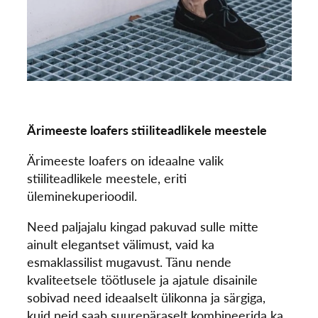
Ärimeeste loafers stiiliteadlikele meestele
Ärimeeste loafers on ideaalne valik
stiiliteadlikele meestele, eriti
üleminekuperioodil.
Need paljajalu kingad pakuvad sulle mitte
ainult elegantset välimust, vaid ka
esmaklassilist mugavust. Tänu nende
kvaliteetsele töötlusele ja ajatule disainile
sobivad need ideaalselt ülikonna ja särgiga,
kuid neid saab suurepäraselt kombineerida ka