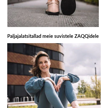
Paljajalatsitallad meie suvistele ZAQQidele