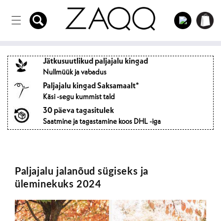
Otse
Sisse
sisule
Ostukorvi
logima
Jätkusuutlikud paljajalu kingad
Nullmüük ja vabadus
Paljajalu kingad Saksamaalt*
Käsi -segu kummist tald
30 päeva tagasitulek
Saatmine ja tagastamine koos DHL -iga
Paljajalu jalanõud sügiseks ja
üleminekuks 2024