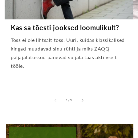
Kas sa tõesti jooksed loomulikult?
Toss ei ole lihtsalt toss. Uuri, kuidas klassikalised
kingad muudavad sinu rühti ja miks ZAQQ
paljajalutossud panevad su jala taas aktiivselt
tööle.
-
1
/
3
lt