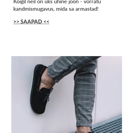
Kõigil neil on üks ühine joon - võrratu
kandmismugavus, mida sa armastad!
>> SAAPAD
<<