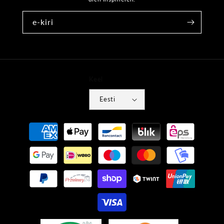
e-kiri
Keel
Eesti
Makseviisid