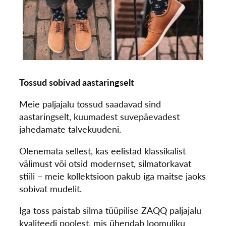
Tossud sobivad aastaringselt
Meie paljajalu tossud saadavad sind
aastaringselt, kuumadest suvepäevadest
jahedamate talvekuudeni.
Olenemata sellest, kas eelistad klassikalist
välimust või otsid modernset, silmatorkavat
stiili – meie kollektsioon pakub iga maitse jaoks
sobivat mudelit.
Iga toss paistab silma tüüpilise ZAQQ paljajalu
kvaliteedi poolest, mis ühendab loomuliku