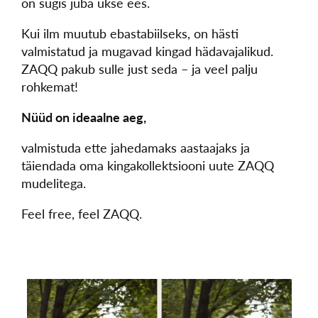
on sügis juba ukse ees.
Kui ilm muutub ebastabiilseks, on hästi
valmistatud ja mugavad kingad hädavajalikud.
ZAQQ pakub sulle just seda – ja veel palju
rohkemat!
Nüüd on ideaalne aeg,
valmistuda ette jahedamaks aastaajaks ja
täiendada oma kingakollektsiooni uute ZAQQ
mudelitega.
Feel free, feel ZAQQ.