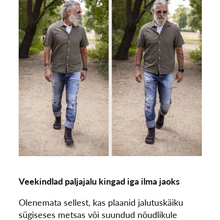
Veekindlad paljajalu kingad iga ilma jaoks
Olenemata sellest, kas plaanid jalutuskäiku
sügiseses metsas või suundud nõudlikule