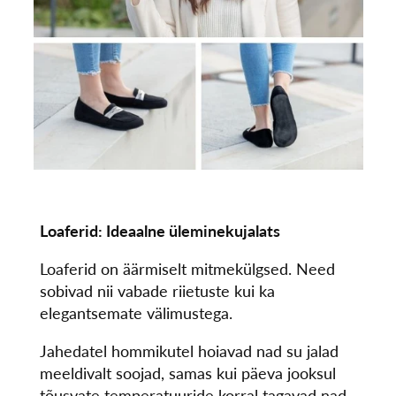
Loaferid: Ideaalne üleminekujalats
Loaferid on äärmiselt mitmekülgsed. Need
sobivad nii vabade riietuste kui ka
elegantsemate välimustega.
Jahedatel hommikutel hoiavad nad su jalad
meeldivalt soojad, samas kui päeva jooksul
tõusvate temperatuuride korral tagavad nad