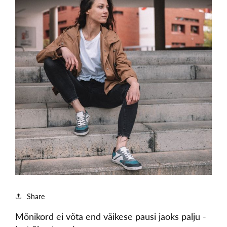
Share
Mõnikord ei võta end väikese pausi jaoks palju -