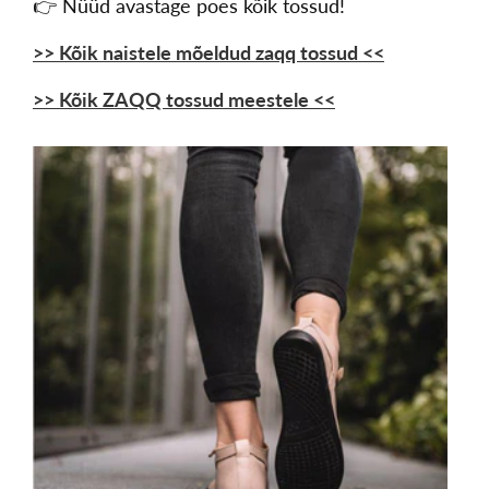
👉 Nüüd avastage poes kõik tossud!
>> Kõik naistele mõeldud zaqq tossud <<
>> Kõik ZAQQ tossud meestele <<