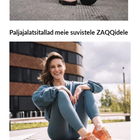
Paljajalatsitallad meie suvistele ZAQQidele