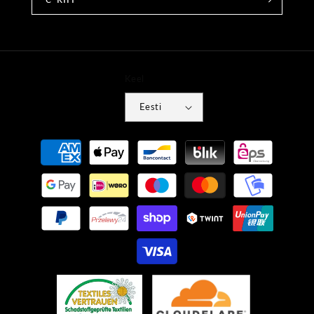
Keel
Eesti
Makseviisid