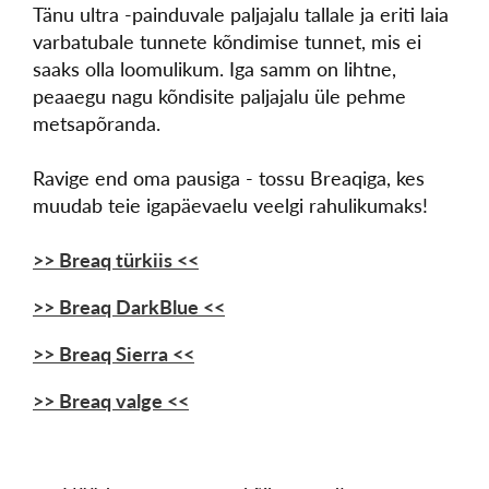
Tänu ultra -painduvale paljajalu tallale ja eriti laia
varbatubale tunnete kõndimise tunnet, mis ei
saaks olla loomulikum. Iga samm on lihtne,
peaaegu nagu kõndisite paljajalu üle pehme
metsapõranda.
Ravige end oma pausiga - tossu Breaqiga, kes
muudab teie igapäevaelu veelgi rahulikumaks!
>> Breaq türkiis <<
>> Breaq DarkBlue <<
>> Breaq Sierra <<
>> Breaq valge <<