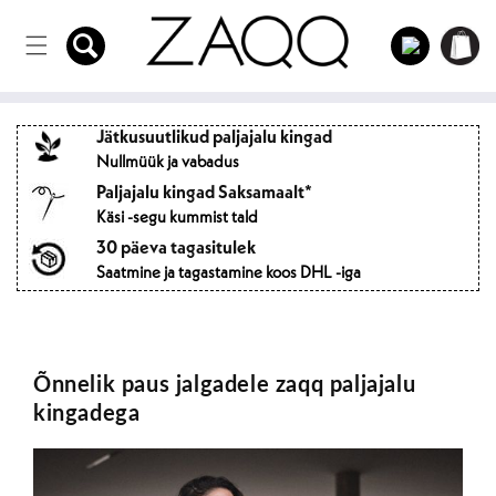
Otse
Sisse
sisule
Ostukorvi
logima
Jätkusuutlikud paljajalu kingad
Nullmüük ja vabadus
Paljajalu kingad Saksamaalt*
Käsi -segu kummist tald
30 päeva tagasitulek
Saatmine ja tagastamine koos DHL -iga
Õnnelik paus jalgadele zaqq paljajalu
kingadega