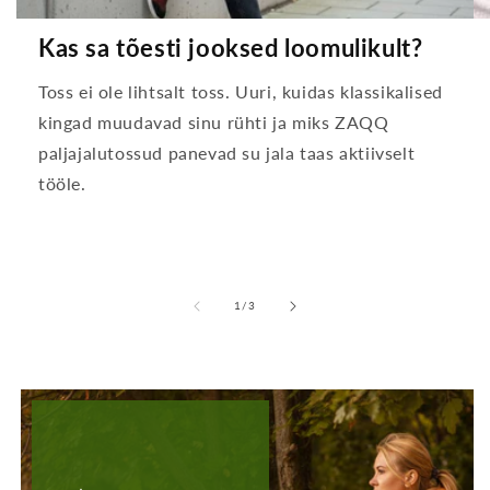
Kas sa tõesti jooksed loomulikult?
Toss ei ole lihtsalt toss. Uuri, kuidas klassikalised
kingad muudavad sinu rühti ja miks ZAQQ
paljajalutossud panevad su jala taas aktiivselt
tööle.
-
1
/
3
lt