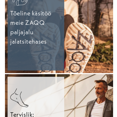
Tõeline käsitöö
meie ZAQQ
paljajalu
jalatsitehases
Tervislik: