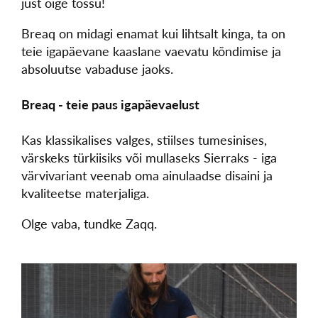
just õige tossu!
Breaq on midagi enamat kui lihtsalt kinga, ta on
teie igapäevane kaaslane vaevatu kõndimise ja
absoluutse vabaduse jaoks.
Breaq - teie paus igapäevaelust
Kas klassikalises valges, stiilses tumesinises,
värskeks türkiisiks või mullaseks Sierraks - iga
värvivariant veenab oma ainulaadse disaini ja
kvaliteetse materjaliga.
Olge vaba, tundke Zaqq.