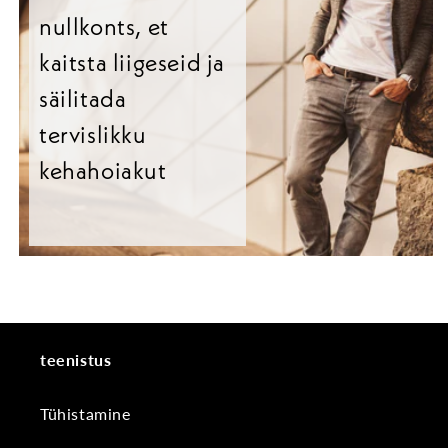
nullkonts, et
kaitsta liigeseid ja
säilitada
tervislikku
kehahoiakut
teenistus
Tühistamine