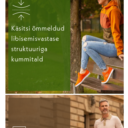
Käsitsi õmmeldud
libisemisvastase
struktuuriga
kummitald