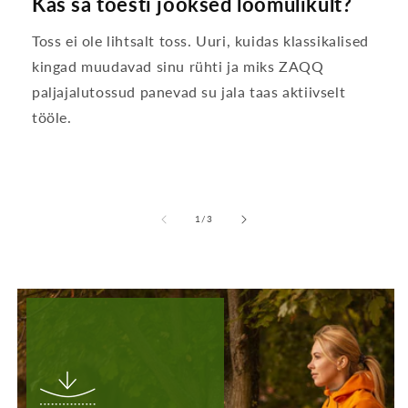
Kas sa tõesti jooksed loomulikult?
Toss ei ole lihtsalt toss. Uuri, kuidas klassikalised
kingad muudavad sinu rühti ja miks ZAQQ
paljajalutossud panevad su jala taas aktiivselt
tööle.
-
1
/
3
lt