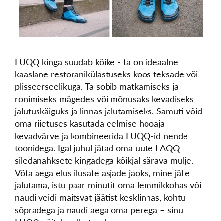
LUQQ kinga suudab kõike - ta on ideaalne
kaaslane restoranikülastuseks koos teksade või
plisseerseelikuga. Ta sobib matkamiseks ja
ronimiseks mägedes või mõnusaks kevadiseks
jalutuskäiguks ja linnas jalutamiseks. Samuti võid
oma riietuses kasutada eelmise hooaja
kevadvärve ja kombineerida LUQQ-id nende
toonidega. Igal juhul jätad oma uute LAQQ
siledanahksete kingadega kõikjal särava mulje.
Võta aega elus ilusate asjade jaoks, mine jälle
jalutama, istu paar minutit oma lemmikkohas või
naudi veidi maitsvat jäätist kesklinnas, kohtu
sõpradega ja naudi aega oma perega – sinu