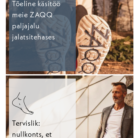
Tõeline käsitöö
meie ZAQQ
paljajalu
jalatsitehases
Tervislik:
nullkonts, et