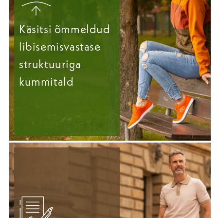
Käsitsi õmmeldud
libisemisvastase
struktuuriga
kummitald