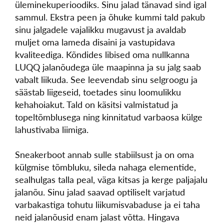
üleminekuperioodiks. Sinu jalad tänavad sind igal
sammul. Ekstra peen ja õhuke kummi tald pakub
sinu jalgadele vajalikku mugavust ja avaldab
muljet oma lameda disaini ja vastupidava
kvaliteediga. Kõndides libised oma nullkanna
LUQQ jalanõudega üle maapinna ja su jalg saab
vabalt liikuda. See leevendab sinu selgroogu ja
säästab liigeseid, toetades sinu loomulikku
kehahoiakut. Tald on käsitsi valmistatud ja
topeltõmblusega ning kinnitatud varbaosa külge
lahustivaba liimiga.
Sneakerboot annab sulle stabiilsust ja on oma
külgmise tõmbluku, sileda nahaga elementide,
sealhulgas talla peal, väga kitsas ja kerge paljajalu
jalanõu. Sinu jalad saavad optiliselt varjatud
varbakastiga tohutu liikumisvabaduse ja ei taha
neid jalanõusid enam jalast võtta. Hingava