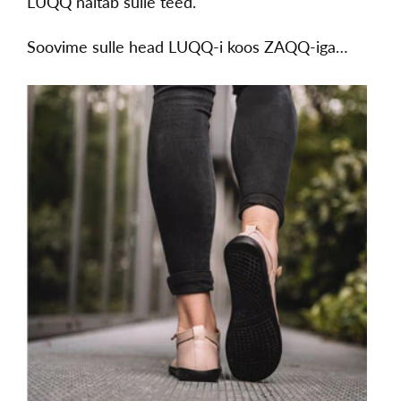
LUQQ näitab sulle teed.
Soovime sulle head LUQQ-i koos ZAQQ-iga…