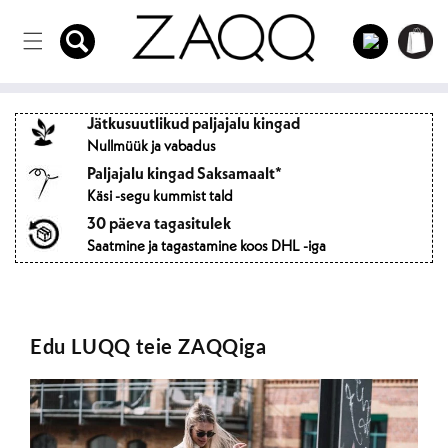
Otse
Sisse
sisule
Ostukorvi
logima
Jätkusuutlikud paljajalu kingad
Nullmüük ja vabadus
Paljajalu kingad Saksamaalt*
Käsi -segu kummist tald
30 päeva tagasitulek
Saatmine ja tagastamine koos DHL -iga
Edu LUQQ teie ZAQQiga