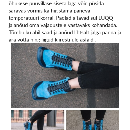
õhukese puuvillase sisetallaga võid püsida
säravas vormis ka higistama paneva
temperatuuri korral. Paelad aitavad sul LUQQ
jalanõud oma vajadustele vastavaks kohandada.
Tõmbluku abil saad jalanõud lihtsalt jalga panna ja
ära võtta ning liigud kiiresti üle asfaldi.