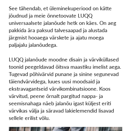
See tähendab, et üleminekuperiood on kätte
jõudnud ja meie õnnetoovate LUQQ
universaalsete jalanõude hetk on käes. On aeg
pakkida ära paksud talvesaapad ja alustada
järgmist hooaega värskete ja ajatu moega
paljajalu jalanõudega.
LUQQ jalanõude moodne disain ja värviküllased
toonid peegeldavad õitsva maastiku imelist aega.
Tugevad põhivärvid punane ja sinine segunevad
täiendvärvidega, luues uusi moodsaid ja
ekstravagantseid värvikombinatsioone. Koos
värvitud, peene õrnalt pargitud nappa- ja
seemisnahaga näeb jalanõu igast küljest eriti
värvikas välja ja säravad lakielemendid lisavad
sellele erilist võlu.