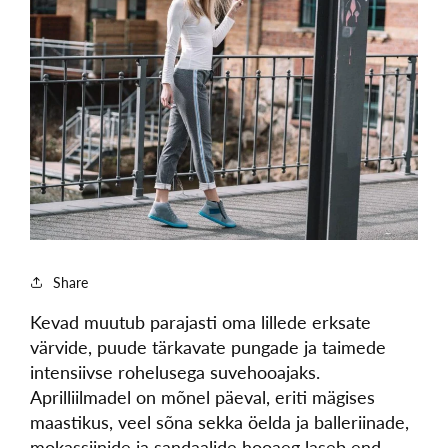
Share
Kevad muutub parajasti oma lillede erksate
värvide, puude tärkavate pungade ja taimede
intensiivse rohelusega suvehooajaks.
Aprilliilmadel on mõnel päeval, eriti mägises
maastikus, veel sõna sekka öelda ja balleriinade,
mokassiinide ja sandaalide hooaeg laseb end