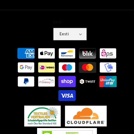
Keel
Eesti
Makseviisid