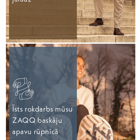
Īsts rokdarbs mūsu
ZAQQ baskāju
apavu rūpnīcā