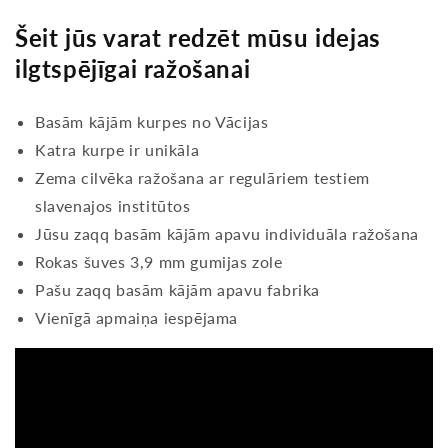
Šeit jūs varat redzēt mūsu idejas
ilgtspējīgai ražošanai
Basām kājām kurpes no Vācijas
Katra kurpe ir unikāla
Zema cilvēka ražošana ar regulāriem testiem
slavenajos institūtos
Jūsu zaqq basām kājām apavu individuāla ražošana
Rokas šuves 3,9 mm gumijas zole
Pašu zaqq basām kājām apavu fabrika
Vienīgā apmaiņa iespējama