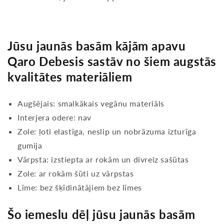
Jūsu jaunās basām kājām apavu
Qaro Debesis sastāv no šiem augstās
kvalitātes materiāliem
Augšējais: smalkākais vegānu materiāls
Interjera odere: nav
Zole: ļoti elastīga, neslip un nobrāzuma izturīga
gumija
Vārpsta: izstiepta ar rokām un divreiz sašūtas
Zole: ar rokām šūti uz vārpstas
Līme: bez šķīdinātājiem bez līmes
Šo iemeslu dēļ jūsu jaunās basām