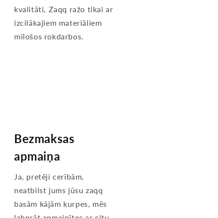
kvalitāti, Zaqq ražo tikai ar
izcilākajiem materiāliem
mīlošos rokdarbos.
Bezmaksas
apmaiņa
Ja, pretēji cerībām,
neatbilst jums jūsu zaqq
basām kājām kurpes, mēs
labprāt apmainītos ar citu