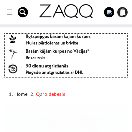
Tieši uz
Iepirkum
saturu
Iespraust
grozs
Ilgtspējīgas basām kājām kurpes
Nulles pārdošanas un brīvība
Basām kājām kurpes no Vācijas*
Rokas zole
30 dienu atgriešanās
Piegāde un atgriezieties ar DHL
Home
Qaro debesis
Pāriet uz
produktu
informāciju