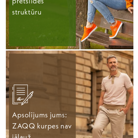
pretslīdes
struktūru
Apsolījums jums:
ZAQQ kurpes nav
jālauž