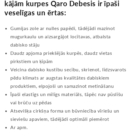
kājām kurpes Qaro Debesis ir īpaši
veselīgas un ērtas:
Gumijas zole ar nulles papēdi, tādējādi mazinot
mugurkaulu un aizsargājot locītavas, atbalsta
dabisko stāju
Daudz apjoma priekšējās kurpēs, daudz vietas
pirkstiem un ķīpām
Veicina dabisko kustību secību, skrienot, līdzsvarots
pēdu klimats ar augstas kvalitātes dabiskiem
produktiem, elpojoši un samazinot metināšanu
Īpaši elastīgs un mīlīgs materiāls, tāpēc nav pūslīšu
vai brūču uz pēdas
Atsevišķa cirkšņa forma un būvniecība vīriešu un
sieviešu apaviem, tādējādi optimāli piemērot
Ar apm.