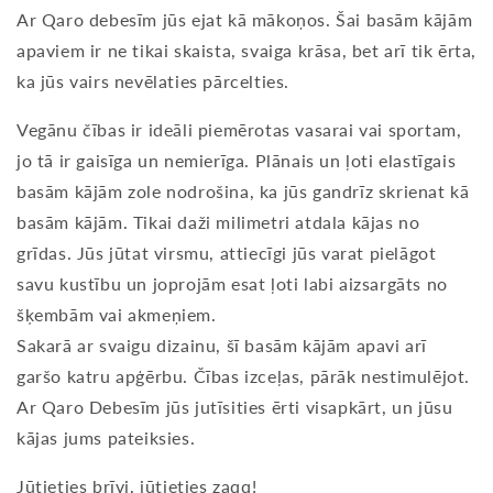
Ar Qaro debesīm jūs ejat kā mākoņos. Šai basām kājām
apaviem ir ne tikai skaista, svaiga krāsa, bet arī tik ērta,
ka jūs vairs nevēlaties pārcelties.
Vegānu čības ir ideāli piemērotas vasarai vai sportam,
jo ​​tā ir gaisīga un nemierīga. Plānais un ļoti elastīgais
basām kājām zole nodrošina, ka jūs gandrīz skrienat kā
basām kājām. Tikai daži milimetri atdala kājas no
grīdas. Jūs jūtat virsmu, attiecīgi jūs varat pielāgot
savu kustību un joprojām esat ļoti labi aizsargāts no
šķembām vai akmeņiem.
Sakarā ar svaigu dizainu, šī basām kājām apavi arī
garšo katru apģērbu. Čības izceļas, pārāk nestimulējot.
Ar Qaro Debesīm jūs jutīsities ērti visapkārt, un jūsu
kājas jums pateiksies.
Jūtieties brīvi, jūtieties zaqq!