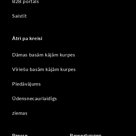
B2B portāls
Saistīt
Ātri pa kreisi
Dāmas basām kājām kurpes
Vīriešu basām kājām kurpes
Piedāvājums
Ūdensnecaurlaidīgs
ziemas
Presse
Bewertungen