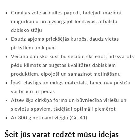
Gumijas zole ar nulles papēdi, tādējādi mazinot
mugurkaulu un aizsargājot locītavas, atbalsta
dabisko stāju
Daudz apjoma priekšējās kurpēs, daudz vietas
pirkstiem un ķīpām
Veicina dabisko kustību secību, skrienot, līdzsvarots
pēdu klimats ar augstas kvalitātes dabiskiem
produktiem, elpojoši un samazinot metināšanu
Īpaši elastīgs un mīlīgs materiāls, tāpēc nav pūslīšu
vai brūču uz pēdas
Atsevišķa cirkšņa forma un būvniecība vīriešu un
sieviešu apaviem, tādējādi optimāli piemērot
Ar 300 g neticami vieglu (Gr. 41)
Šeit jūs varat redzēt mūsu idejas