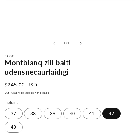
no
1
/
15
ZAQQ
Montblanq zili balti
ūdensnecaurlaidīgi
Parastā
$245.00 USD
cena
Sūtījums
tiek aprēķināts kasē
Lielums
37
38
39
40
41
42
43