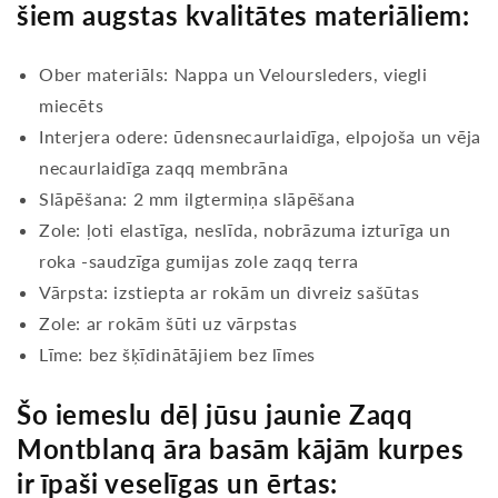
šiem augstas kvalitātes materiāliem:
Ober materiāls: Nappa un Veloursleders, viegli
miecēts
Interjera odere: ūdensnecaurlaidīga, elpojoša un vēja
necaurlaidīga zaqq membrāna
Slāpēšana: 2 mm ilgtermiņa slāpēšana
Zole: ļoti elastīga, neslīda, nobrāzuma izturīga un
roka -saudzīga gumijas zole zaqq terra
Vārpsta: izstiepta ar rokām un divreiz sašūtas
Zole: ar rokām šūti uz vārpstas
Līme: bez šķīdinātājiem bez līmes
Šo iemeslu dēļ jūsu jaunie Zaqq
Montblanq āra basām kājām kurpes
ir īpaši veselīgas un ērtas: