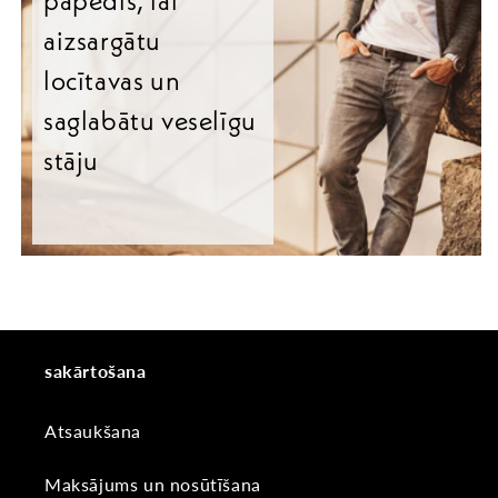
papēdis, lai
aizsargātu
locītavas un
saglabātu veselīgu
stāju
sakārtošana
Atsaukšana
Maksājums un nosūtīšana