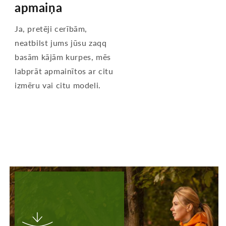
apmaiņa
Ja, pretēji cerībām,
neatbilst jums jūsu zaqq
basām kājām kurpes, mēs
labprāt apmainītos ar citu
izmēru vai citu modeli.