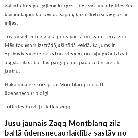
valkāt citas pārgājiena kurpes. Diez vai jūs jutīsities šīs
basām kājām kurpes uz kājām, kas ir lieliski vieglas un
mīļas.
Jūs būsiet entuziasma pilns par jauno zaqq terra zoli.
Mēs tos esam izstrādājuši tādā veidā, ka jums ir
optimāla saķere uz katras virsmas un tajā pašā laikā ir
augsta elastība. Tas pārgājienus padara divreiz tik
jautru.
Nākamajā ekskursijā ar Montblanq zili balti
ūdensnecaurlaidīgi!
Jūtieties brīvi, jūtieties zaqq.
Jūsu jaunais Zaqq Montblanq zilā
baltā ūdensnecaurlaidība sastāv no