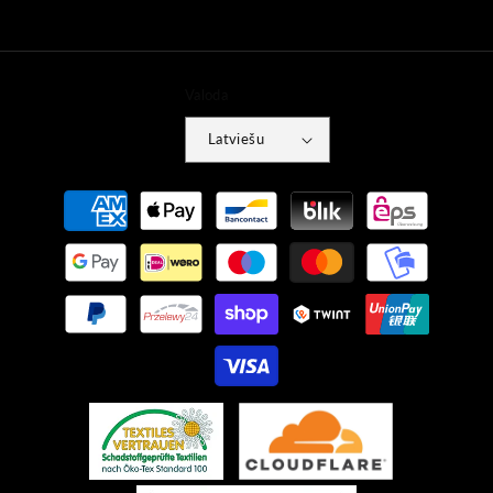
Valoda
Latviešu
Maksājumu
metodes