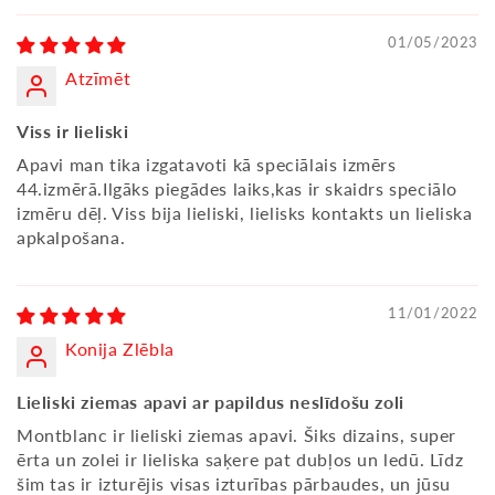
01/05/2023
Atzīmēt
Viss ir lieliski
Apavi man tika izgatavoti kā speciālais izmērs
44.izmērā.Ilgāks piegādes laiks,kas ir skaidrs speciālo
izmēru dēļ. Viss bija lieliski, lielisks kontakts un lieliska
apkalpošana.
11/01/2022
Konija Zlēbla
Lieliski ziemas apavi ar papildus neslīdošu zoli
Montblanc ir lieliski ziemas apavi. Šiks dizains, super
ērta un zolei ir lieliska saķere pat dubļos un ledū. Līdz
šim tas ir izturējis visas izturības pārbaudes, un jūsu