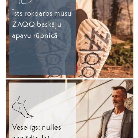
Īsts rokdarbs mūsu
ZAQQ baskāju
apavu rūpnīcā
Veselīgs: nulles