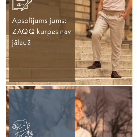
Apsolījums jums:
ZAQQ kurpes nav
jālauž