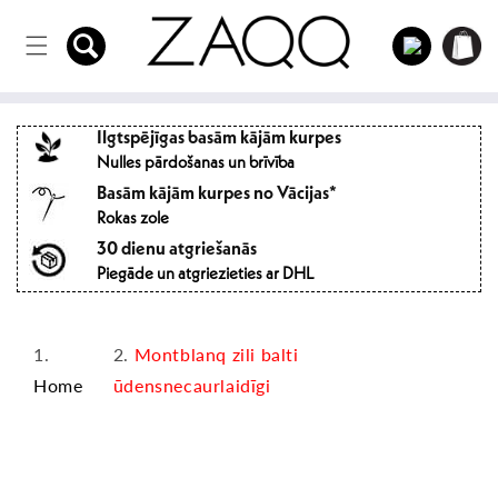
Tieši uz
Iepirkum
saturu
Iespraust
grozs
Ilgtspējīgas basām kājām kurpes
Nulles pārdošanas un brīvība
Basām kājām kurpes no Vācijas*
Rokas zole
30 dienu atgriešanās
Piegāde un atgriezieties ar DHL
Montblanq zili balti
Home
ūdensnecaurlaidīgi
Pāriet uz
produktu
informāciju