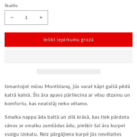
Skaitlis
Samazināt
Palielināt
summu
summu
par
par
Montblanq
Montblanq
Ielikt iepirkumu grozā
zili
zili
balti
balti
ūdensnecaurlaidīgi
ūdensnecaurlaidīgi
Izmantojot mūsu Montblanq, jūs varat kāpt gaišā pēdā
katrā kalnā. Šis āra apavs pārliecina ar vēsu dizainu un
komfortu, kas neatstāj neko vēlamo.
Smalka nappa āda baltā un zilā krāsā, kas tiek pārdota
sānos ar smalku zamšādas ādu, piešķir šai āra kurpei
svaigu izskatu. Reiz pārgājiena kurpē jūs nevēlaties