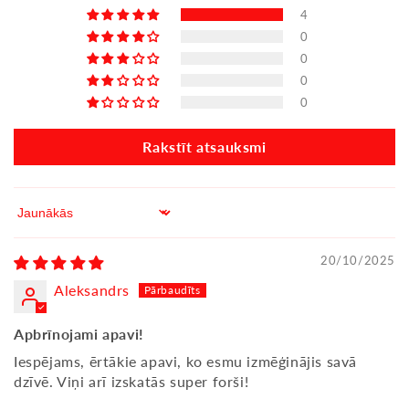
4
0
0
0
0
Rakstīt atsauksmi
Sort by
20/10/2025
Aleksandrs
Apbrīnojami apavi!
Iespējams, ērtākie apavi, ko esmu izmēģinājis savā
dzīvē. Viņi arī izskatās super forši!