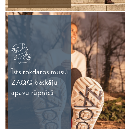
Īsts rokdarbs mūsu
ZAQQ baskāju
apavu rūpnīcā