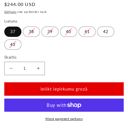
Parastā
$244.00 USD
cena
Sūtījums
tiek aprēķināts kasē
Lielums
37
38
39
40
41
42
43
Skaitlis
Samazināt
Palielināt
summu
summu
par
par
Luqas
Luqas
Ielikt iepirkumu grozā
plaši
plaši
brūns
brūns
More payment options