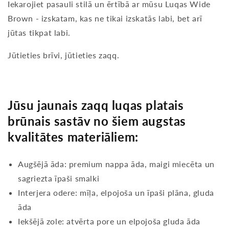
Iekarojiet pasauli stilā un ērtībā ar mūsu Luqas Wide
Brown - izskatam, kas ne tikai izskatās labi, bet arī
jūtas tikpat labi.
Jūtieties brīvi, jūtieties zaqq.
Jūsu jaunais zaqq luqas platais
brūnais sastāv no šiem augstas
kvalitātes materiāliem:
Augšējā āda: premium nappa āda, maigi miecēta un
sagriezta īpaši smalki
Interjera odere: mīļa, elpojoša un īpaši plāna, gluda
āda
Iekšējā zole: atvērta pore un elpojoša gluda āda