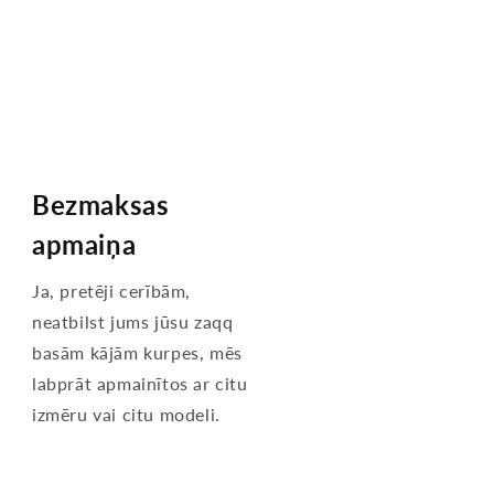
Bezmaksas
apmaiņa
Ja, pretēji cerībām,
neatbilst jums jūsu zaqq
basām kājām kurpes, mēs
labprāt apmainītos ar citu
izmēru vai citu modeli.