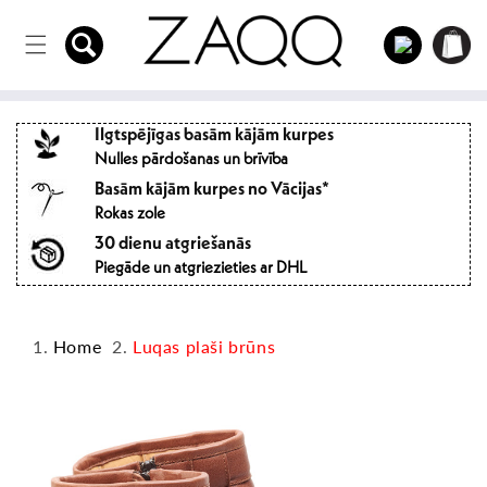
Tieši uz
Iepirkum
saturu
Iespraust
grozs
Ilgtspējīgas basām kājām kurpes
Nulles pārdošanas un brīvība
Basām kājām kurpes no Vācijas*
Rokas zole
30 dienu atgriešanās
Piegāde un atgriezieties ar DHL
Home
Luqas plaši brūns
Pāriet uz
produktu
informāciju