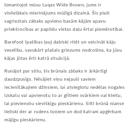
Izmantojot mūsu Luqas Wide Brown, jums ir
vislielākais mierinājums mūžīgā dizainā. Šis plaši
sagrieztais zābaks apvieno basām kājām apavu
priekšrocības ar papildu vietas daļu ērtai piemērotībai.
Barefoot īpašības ļauj dabiski ritēt un veicināt kāju
veselību, savukārt plašais griezums nodrošina, ka jūsu
kājas jūtas ērti katrā situācijā.
Runājot par stilu, šis brūnais zābaks ir ārkārtīgi
daudzpusīgs. Nēsājiet viņu nejauši saviem
iecienītākajiem džinsiem, lai atvieglotu nedēļas nogales
izskatu vai apvienotu to ar glītiem svārkiem vai kleitu,
lai pievienotu sievišķīgu pieskārienu. Silti brūnā nianse
lieliski der ar rudens toņiem un dod katram apģērbam
mājīgu pieskārienu.