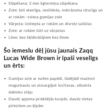
Slāpēšana: 2 mm ilgtermiņa slāpēšana
Zole: ļoti elastīga, neslīdoša, nobrāzuma izturīga un
ar rokām -sviesa gumijas zole
Vārpsta: izstiepta ar rokām un divreiz sašūtas
Zole: ar rokām šūti uz vārpstas
Līme: bez šķīdinātājiem bez līmes
Šo iemeslu dēļ jūsu jaunais Zaqq
Lucas Wide Brown ir īpaši veselīgs
un ērts:
Gumijas zole ar nulles papēdi, tādējādi mazinot
mugurkaulu un aizsargājot locītavas, atbalsta
dabisko stāju
Daudz apjoma priekšējās kurpēs, daudz vietas
pirkstiem un ķīpām