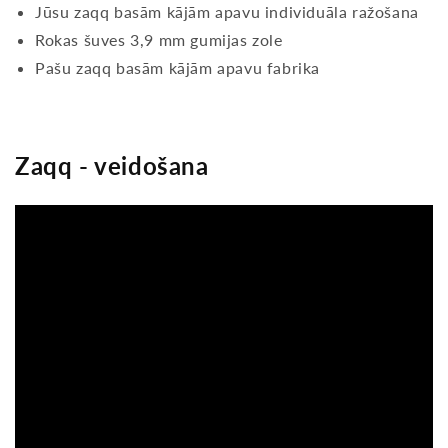
Jūsu zaqq basām kājām apavu individuāla ražošana
Rokas šuves 3,9 mm gumijas zole
Pašu zaqq basām kājām apavu fabrika
Zaqq - veidošana