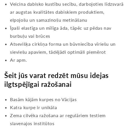
Veicina dabisko kustību secību, darbojoties līdzsvarā
ar augstas kvalitātes dabiskiem produktiem,
elpojošu un samazinošu metināšanu
Īpaši elastīga un mīlīga āda, tāpēc uz pēdas nav
burbuļu vai brūces
Atsevišķa cirkšņa forma un būvniecība vīriešu un
sieviešu apaviem, tādējādi optimāli piemērot
Ar apm.
Šeit jūs varat redzēt mūsu idejas
ilgtspējīgai ražošanai
Basām kājām kurpes no Vācijas
Katra kurpe ir unikāla
Zema cilvēka ražošana ar regulāriem testiem
slavenajos institūtos