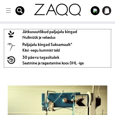
Otse
Sisse
sisule
Ostukorvi
logima
Jätkusuutlikud paljajalu kingad
Nullmüük ja vabadus
Paljajalu kingad Saksamaalt*
Käsi -segu kummist tald
30 päeva tagasitulek
Saatmine ja tagastamine koos DHL -iga