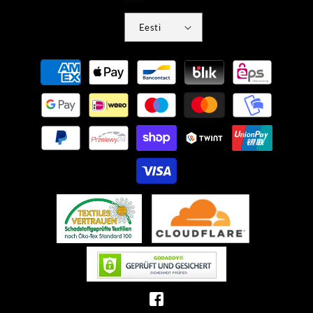
Eesti
Makseviisid