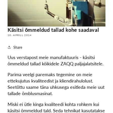
Käsitsi õmmeldud tallad kohe saadaval
10. APRILL 2014
Share
Uus verstapost meie manufaktuuris - käsitsi
õmmeldud tallad kõikidele ZAQQ paljajalatsitele.
Parima veelgi paremaks tegemine on meie
ettekujutus kvaliteedist ja kliendirahulolust.
Seetõttu saame täna uhkusega esitleda meie uut
tallade õmblusmasinat.
Miski ei ütle kinga kvaliteedi kohta rohkem kui
käsitsi õmmeldud tald. Seda tehnikat kasutatakse