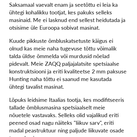
Saksamaal vaevalt enam ja seetõttu ei leia ka
ühtegi kohalikku tootjat, kes pakuks selleks
masinaid. Me ei lasknud end sellest heidutada ja
otsisime üle Euroopa sobivat masinat.
Kuude pikkuste õmbluskatsetuste käigus ei
olnud kas meie naha tugevuse tõttu võimalik
talda üldse õmmelda või murdusid nõelad
pidevalt. Meie ZAQQ paljajalatsite spetsiaalse
konstruktsiooni ja eriti kvaliteetse 2 mm paksuse
Hunting naha tõttu ei saanud me kasutada
ühtegi tavalist masinat.
Lõpuks leidsime Itaalias tootja, kes modifitseeris
tallade õmblusmasina spetsiaalselt meie
nõuetele vastavaks. Selleks olid vajalikud eriti
peened osad nagu näiteks "liikuv sarv", eriti
madal peastruktuur ning paljude liikuvate osade