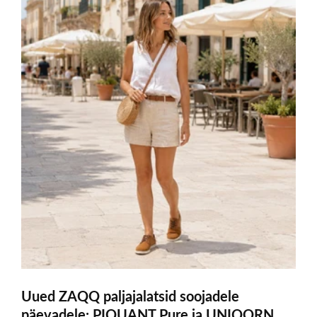
Uued ZAQQ paljajalatsid soojadele
päevadele: PIQUANT Pure ja UNIQORN