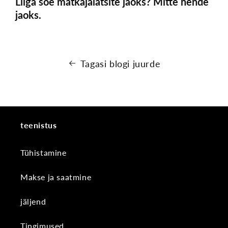
Liiga soe matkajalatsite jaoks? Mitte nende
jaoks.
Tagasi blogi juurde
teenistus
Tühistamine
Makse ja saatmine
jäljend
Tingimused