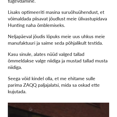
tugevdamine.
Lisaks optimeeriti masina suruõhuühendust, et
võimaldada piisavat jõudlust meie ülivastupidava
Hunting naha õmblemiseks.
Neljapäeval jõudis lõpuks meie uus uhkus meie
manufaktuuri ja saime seda põhjalikult testida.
Kasu sinule, alates nüüd valged tallad
õmmeldakse valge niidiga ja mustad tallad musta
niidiga.
Seega võid kindel olla, et me ehitame sulle
parima ZAQQ paljajalatsi, mida sa oskad ette
kujutada.