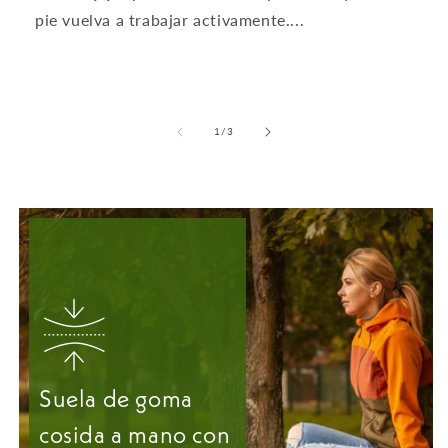
pie vuelva a trabajar activamente....
de
1
/
3
Suela de goma
cosida a mano con